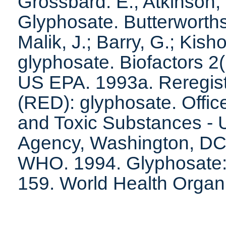
Grossbard. E.; Atkinson,
Glyphosate. Butterworth
Malik, J.; Barry, G.; Kis
glyphosate. Biofactors 2(
US EPA. 1993a. Reregistra
(RED): glyphosate. Office
and Toxic Substances - 
Agency, Washington, DC
WHO. 1994. Glyphosate: e
159. World Health Organi