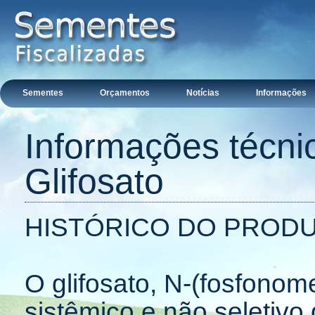
Sementes
Orçamentos
Notícias
Informações
Informações técni
Glifosato
HISTÓRICO DO PRODU
O glifosato, N-(fosfonome
sistêmico e não seletivo 